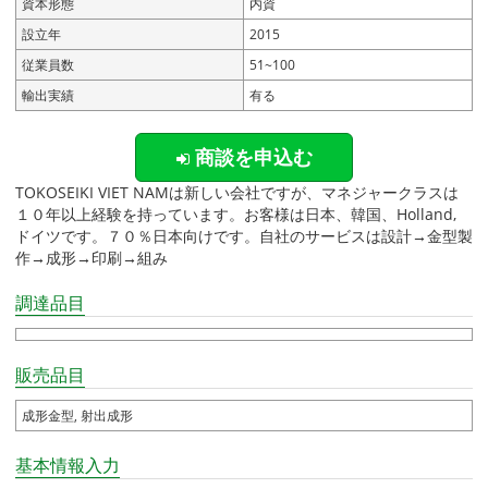
資本形態
内資
設立年
2015
従業員数
51~100
輸出実績
有る
商談を申込む
TOKOSEIKI VIET NAMは新しい会社ですが、マネジャークラスは
１０年以上経験を持っています。お客様は日本、韓国、Holland,
ドイツです。７０％日本向けです。自社のサービスは設計→金型製
作→成形→印刷→組み
調達品目
販売品目
成形金型, 射出成形
基本情報入力