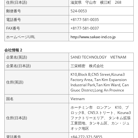
住所(日本語)
滋賀県 守山市 横江町 268
郵便番号
524-0053
電話番号
+8177-581-0035
FAX番号
+8177-581-0037
ホームページURL
http://www.sakae-ind.co.jp
会社情報 2
企業名(英語)
SANEI TECHNOLOGY VIETNAM
企業名(日本語)
三栄精密 株式会社
K10,Block B,CN5 Street,Kizuna3
Factory Area, Tan Kim Expansion
住所(英語)
Industrial Park,Tan Kim Ward, Can
Giuoc District,Long An Province
国名
Vietnam
ホーチミン市 ロンアン K10、ブ
ロックB、CN5ストリート、Kizuna3
住所(日本語)
ファクトリーエリア、 タンキム拡張
工業団地、タンキム区、カン・ジュ
オック地区
電話番号
+84-272-371-5855