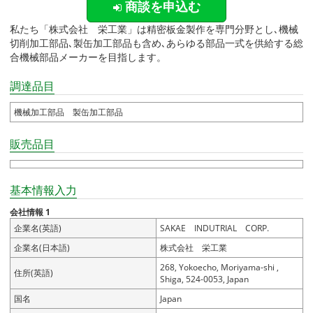
商談を申込む
私たち「株式会社 栄工業」は精密板金製作を専門分野とし､機械
切削加工部品､製缶加工部品も含め､あらゆる部品一式を供給する総
合機械部品メーカーを目指します。
調達品目
機械加工部品 製缶加工部品
販売品目
基本情報入力
会社情報 1
企業名(英語)
SAKAE INDUTRIAL CORP.
企業名(日本語)
株式会社 栄工業
268, Yokoecho, Moriyama-shi ,
住所(英語)
Shiga, 524-0053, Japan
国名
Japan