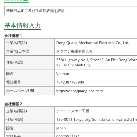
機械部品加工及び生産用設備を設計
基本情報入力
会社情報 1
企業名(英語)
Dong Quang Mechanical Electrical Co., Ltd.
企業名(日本語)
ドグアン機電有限会社
36/4 Highway No 1, Street 3, An Phu Dong Ward,
住所(英語)
12, Ho Chi Minh City
国名
Vietnam
電話番号
+842387198989
ホームページURL
https://dongquang-cnc.com
会社情報 2
企業名(英語)
ティーエスケー工機
住所(英語)
130-0011 Tokyo city, Sumida ku, Ishiwara 2-21-
国名
Japan
電話番号
09025511731