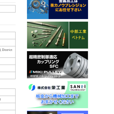
 District
3