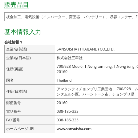
販売品目
板金加工、電気設備（インバーター、変圧器、バッテリー）、収容コンテナ、E
基本情報入力
会社情報 1
企業名(英語)
SANSUISHA (THAILAND) CO.,LTD.
企業名(日本語)
株式会社三翠社
700/928 Moo 6,
T.Nong
tamlung,
T.Nong
tong, 
住所(英語)
20160
国名
Thailand
アマタシティチョンブリ工業団地、 700/928 ム
住所(日本語)
ンタムルン区、パーントーン市、チョンブリ県
郵便番号
20160
電話番号
038-185-333
FAX番号
038-185-335
ホームページURL
www.sansuisha.com