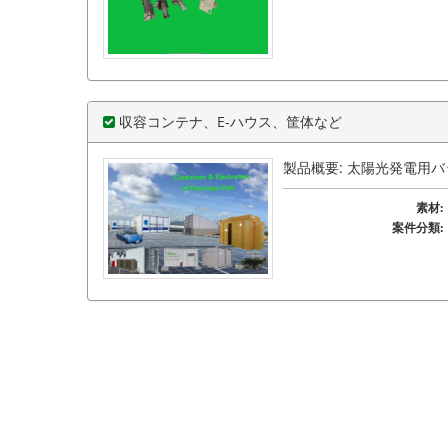
収容コンテナ、E-ハウス、筐体など
製品概要: 太陽光発電用
素材:
案件分類: