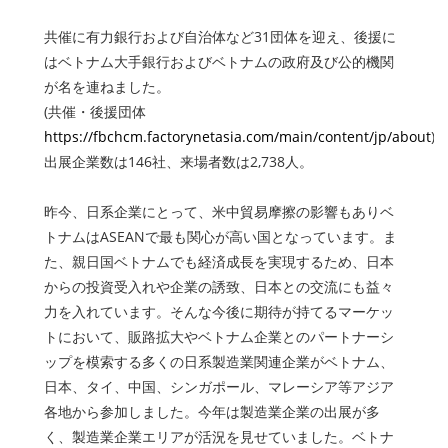
共催に有力銀行および自治体など31団体を迎え、後援に
はベトナム大手銀行およびベトナムの政府及び公的機関
が名を連ねました。
(共催・後援団体
https://fbchcm.factorynetasia.com/main/content/jp/about
)
出展企業数は146社、来場者数は2,738人。
昨今、日系企業にとって、米中貿易摩擦の影響もありベ
トナムはASEANで最も関心が高い国となっています。ま
た、親日国ベトナムでも経済成長を実現するため、日本
からの投資受入れや企業の誘致、日本との交流にも益々
力を入れています。そんな今後に期待が持てるマーケッ
トにおいて、販路拡大やベトナム企業とのパートナーシ
ップを模索する多くの日系製造業関連企業がベトナム、
日本、タイ、中国、シンガポール、マレーシア等アジア
各地から参加しました。今年は製造業企業の出展が多
く、製造業企業エリアが活況を見せていました。ベトナ