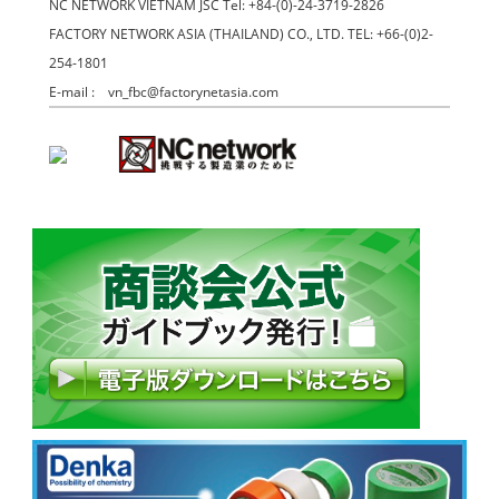
NC NETWORK VIETNAM JSC Tel: +84-(0)-24-3719-2826
FACTORY NETWORK ASIA (THAILAND) CO., LTD. TEL: +66-(0)2-
254-1801
E-mail : vn_fbc@factorynetasia.com