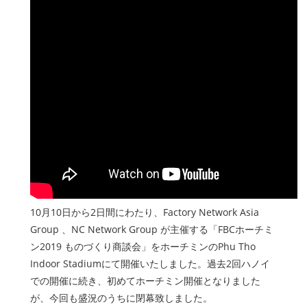
10月10日から2日間にわたり、Factory Network Asia
Group 、NC Network Group が主催する「FBCホーチミ
ン2019 ものづくり商談会」をホーチミンのPhu Tho
Indoor Stadiumにて開催いたしました。過去2回ハノイ
での開催に続き、初めてホーチミン開催となりました
が、今回も盛況のうちに閉幕致しました。