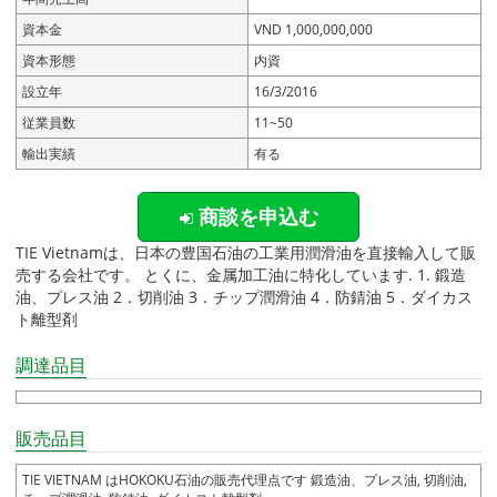
資本金
VND 1,000,000,000
資本形態
内資
設立年
16/3/2016
従業員数
11~50
輸出実績
有る
商談を申込む
TIE Vietnamは、日本の豊国石油の工業用潤滑油を直接輸入して販
売する会社です。 とくに、金属加工油に特化しています. 1. 鍛造
油、プレス油 2．切削油 3．チップ潤滑油 4．防錆油 5．ダイカス
ト離型剤
調達品目
販売品目
TIE VIETNAM はHOKOKU石油の販売代理点です 鍛造油、プレス油, 切削油,