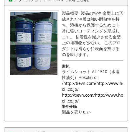
製品概要: 製品の特性 金型上に形
成された油膜は強い耐熱性を持
ち、溶接から保護するために非
常に強いコーティングを形成し
ます。 粘着性を減少させる金型
上の堆積物が少ない。 このプロ
ダクトは滑らかに表面を投げる
のを助けます。
素材:
ライムショット AL 1510（水溶
性油剤）Hokoku oil
/
http://tievn.com/http://www.hokok
oil.co.jp/
http://tievn.com/http://www.hokoku
oil.co.jp/
案件分類:
製品を売りたい