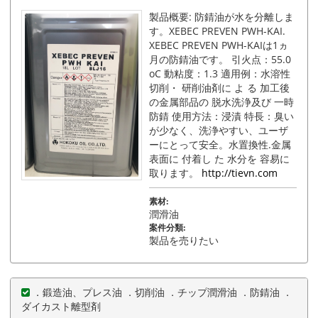
製品概要: 防錆油が水を分離しま
す。XEBEC PREVEN PWH-KAI.
XEBEC PREVEN PWH-KAIは1ヵ
月の防錆油です。 引火点：55.0
oC 動粘度：1.3 適用例：水溶性
切削・ 研削油剤に よ る 加工後
の金属部品の 脱水洗浄及び 一時
防錆 使用方法：浸漬 特長：臭い
が少なく、洗浄やすい、ユーザ
ーにとって安全。水置換性.金属
表面に 付着し た 水分を 容易に
取ります。
http://tievn.com
素材:
潤滑油
案件分類:
製品を売りたい
．鍛造油、プレス油 ．切削油 ．チップ潤滑油 ．防錆油 ．
ダイカスト離型剤