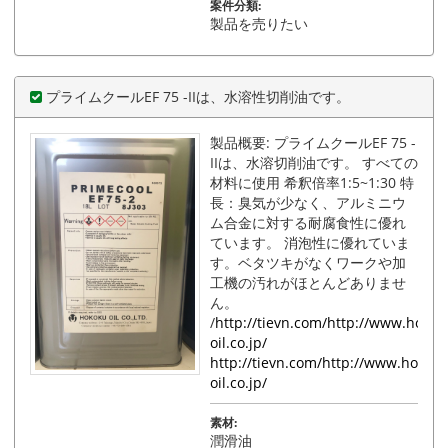
案件分類:
製品を売りたい
プライムクールEF 75 -IIは、水溶性切削油です。
製品概要: プライムクールEF 75 -
IIは、水溶切削油です。 すべての
材料に使用 希釈倍率1:5~1:30 特
長：臭気が少なく、アルミニウ
ム合金に対する耐腐食性に優れ
ています。 消泡性に優れていま
す。ベタツキがなくワークや加
工機の汚れがほとんどありませ
ん。
/
http://tievn.com/http://www.hokok
oil.co.jp/
http://tievn.com/http://www.hokoku
oil.co.jp/
素材:
潤滑油