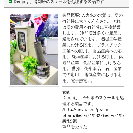
Denjiiは、冷却塔のスケールを処理する製品です。
製品概要: 入力水の水質は、塔の
有効性に大きく左右され、それ
は塔の費用と有効性に直接影響
します。 冷却塔は多くの産業に
適用されています。 機械工学産
業における応用。 プラスチック
工業への応用。 食品産業への応
用。 繊維産業における応用。 偽
造品産業、食品産業における応
用。 曹操、化学薬品、石油産業
での応用。 電気産業における応
用、電子熱電…。
素材:
Denjiiは、冷却塔のスケールを処
理する製品です。
/
http://tievn.com/jp/san-
pham/%e3%81%82s%e3%81%a0s%
案件分類:
製品を売りたい