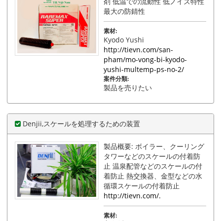
剤 低温での流動性 低ノイズ特性
最大の防錆性
素材:
Kyodo Yushi
http://tievn.com/san-
pham/mo-vong-bi-kyodo-
yushi-multemp-ps-no-2/
案件分類:
製品を売りたい
Denjii,スケールを処理するための装置
製品概要: ボイラー、クーリング
タワーなどのスケールの付着防
止 温泉配管などのスケールの付
着防止 熱交換器、金型などの水
循環スケールの付着防止
http://tievn.com/.
素材: