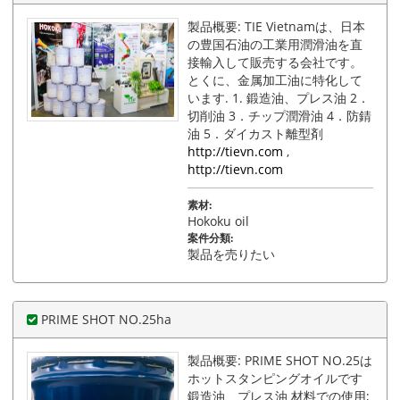
製品概要: TIE Vietnamは、日本
の豊国石油の工業用潤滑油を直
接輸入して販売する会社です。
とくに、金属加工油に特化して
います. 1. 鍛造油、プレス油 2．
切削油 3．チップ潤滑油 4．防錆
油 5．ダイカスト離型剤
http://tievn.com
,
http://tievn.com
素材:
Hokoku oil
案件分類:
製品を売りたい
PRIME SHOT NO.25ha
製品概要: PRIME SHOT NO.25は
ホットスタンピングオイルです
鍛造油、プレス油 材料での使用;