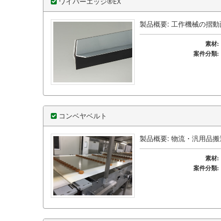
ワイパーエッジ®EX
製品概要: 工作機械の摺
素材:
案件分類:
コンベヤベルト
製品概要: 物流・汎用品
素材:
案件分類: