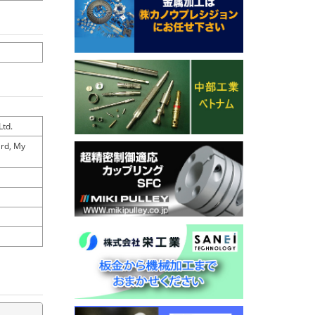
td.
ard, My