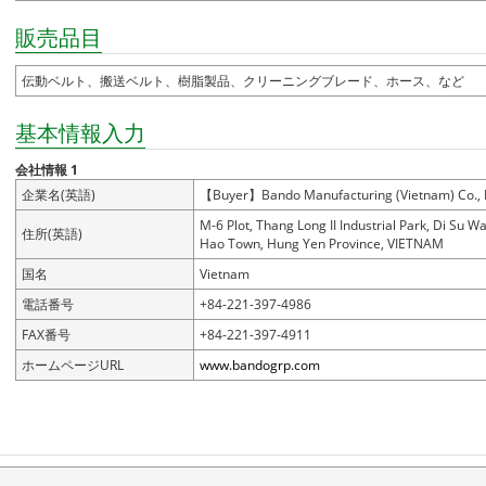
販売品目
伝動ベルト、搬送ベルト、樹脂製品、クリーニングブレード、ホース、など
基本情報入力
会社情報 1
企業名(英語)
【Buyer】Bando Manufacturing (Vietnam) Co., L
M-6 Plot, Thang Long II Industrial Park, Di Su W
住所(英語)
Hao Town, Hung Yen Province, VIETNAM
国名
Vietnam
電話番号
+84-221-397-4986
FAX番号
+84-221-397-4911
ホームページURL
www.bandogrp.com