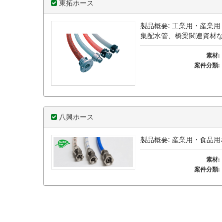
東拓ホース
製品概要: 工業用・産業
集配水管、橋梁関連資材
素材:
案件分類:
八興ホース
製品概要: 産業用・食品
素材:
案件分類: